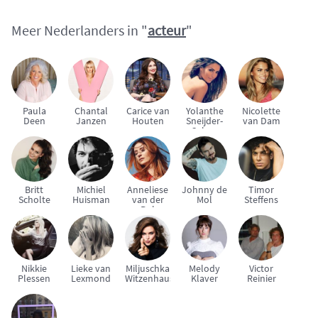
Meer Nederlanders in "
acteur
"
Paula
Chantal
Carice van
Yolanthe
Nicolette
Deen
Janzen
Houten
Sneijder-
van Dam
Cabau
Britt
Michiel
Anneliese
Johnny de
Timor
Scholte
Huisman
van der
Mol
Steffens
Pol
Nikkie
Lieke van
Miljuschka
Melody
Victor
Plessen
Lexmond
Witzenhausen
Klaver
Reinier