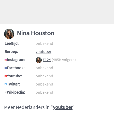
Nina Houston
Leeftijd:
onbekend
Beroep:
youtuber
Instagram:
#124
(485K volgers)
Facebook:
onbekend
Youtube:
onbekend
Twitter:
onbekend
Wikipedia:
onbekend
Meer Nederlanders in "
youtuber
"