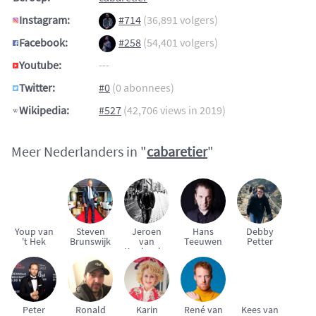
Instagram:
#714
(36,891 volgers)
Facebook:
#258
(54,401 volgers)
Youtube:
---
Twitter:
#0
(0 abonnees)
Wikipedia:
#527
(42,706 views in 2019)
Meer Nederlanders in "
cabaretier
"
Youp van
Steven
Jeroen
Hans
Debby
't Hek
Brunswijk
van
Teeuwen
Petter
Koningsbrugge
Peter
Ronald
Karin
René van
Kees van