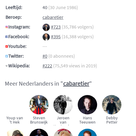
Leeftijd:
40
(30 June 1986)
Beroep:
cabaretier
Instagram:
#723
(35,786 volgers)
Facebook:
#395
(16,388 volgers)
Youtube:
---
Twitter:
#0
(0 abonnees)
Wikipedia:
#222
(75,549 views in 2019)
Meer Nederlanders in "
cabaretier
"
Youp van
Steven
Jeroen
Hans
Debby
't Hek
Brunswijk
van
Teeuwen
Petter
Koningsbrugge