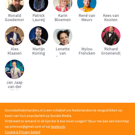
Ronald
Patrick
Karin
René van
Kees van
Goedemondt
Laureij
Bloemen
Meurs
Kooten
Alex
Martijn
Lenette
Mylou
Richard
Klaasen
Koning
van
Frencken
Groenendijk
Dongen
Jan Jaap
van der
Wal
GrootsteNederlanders.nl is een initiatief om Nederlanders te rangschikken op
basis van hun populariteit op Sociale Media.
Ontbreekt er iemand in de lijst die ik toe moet voegen? Stuur me dan een berichtje
op pimroe
s@gmail.com of op
facebook
.
Cookie & Privacy beleid