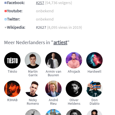
Facebook:
#257
(54,736 volgers)
Youtube:
onbekend
Twitter:
onbekend
Wikipedia:
#2627
(8,095 views in 2019)
Meer Nederlanders in "
artiest
"
Tiësto
Martin
Armin van
Afrojack
Hardwell
Garrix
Buuren
R3HAB
Nicky
André
Oliver
Don
Romero
Rieu
Heldens
Diablo