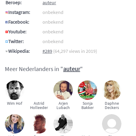
Beroep:
auteur
Instagram:
onbekend
Facebook:
onbekend
Youtube:
onbekend
Twitter:
onbekend
Wikipedia:
#289
(64,297 views in 2019)
Meer Nederlanders in "
auteur
"
Wim Hof
Astrid
Arjen
Sonja
Daphne
Holleeder
Lubach
Bakker
Deckers