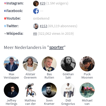
Instagram:
#29
(1.5M volgers)
Facebook:
---
Youtube:
onbekend
Twitter:
#153
(69,119 abonnees)
Wikipedia:
#8
(322,062 views in 2019)
Meer Nederlanders in "
sporter
"
Max
Alistair
Bas
Gökhan
Puck
Verstappen
Overeem
Rutten
Saki
Moonen
Jeffrey
Mathieu
Sven
Didi
Michael
Herlings
van der
Kramer
Gregorius
van