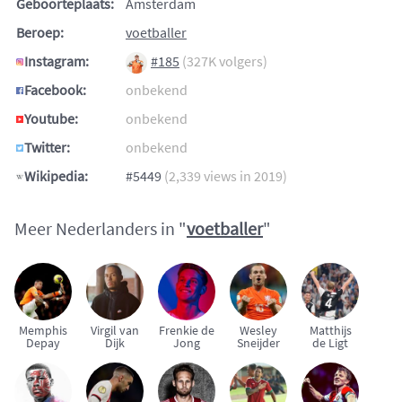
Geboorteplaats:
Amsterdam
Beroep:
voetballer
Instagram:
#185
(327K volgers)
Facebook:
onbekend
Youtube:
onbekend
Twitter:
onbekend
Wikipedia:
#5449
(2,339 views in 2019)
Meer Nederlanders in "
voetballer
"
Memphis
Virgil van
Frenkie de
Wesley
Matthijs
Depay
Dijk
Jong
Sneijder
de Ligt