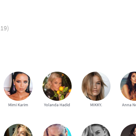
019)
Mimi Karim
Yolanda Hadid
MIKKY.
Anna N