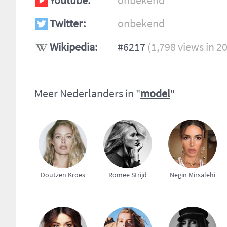
Youtube:
onbekend
Twitter:
onbekend
Wikipedia:
#6217
(1,798 views in 2
Meer Nederlanders in "
model
"
Doutzen Kroes
Romee Strijd
Negin Mirsalehi