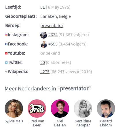
Leeftijd:
51
( 8 May 1975)
Geboorteplaats:
Lanaken, België
Beroep:
presentator
Instagram:
#624
(51,687 volgers)
Facebook:
#555
(3,454 volgers)
Youtube:
onbekend
Twitter:
#0
(0 abonnees)
Wikipedia:
#275
(66,247 views in 2019)
Meer Nederlanders in "
presentator
"
Sylvie Meis
Fred van
Giel
Geraldine
Gerard
Leer
Beelen
Kemper
Ekdom