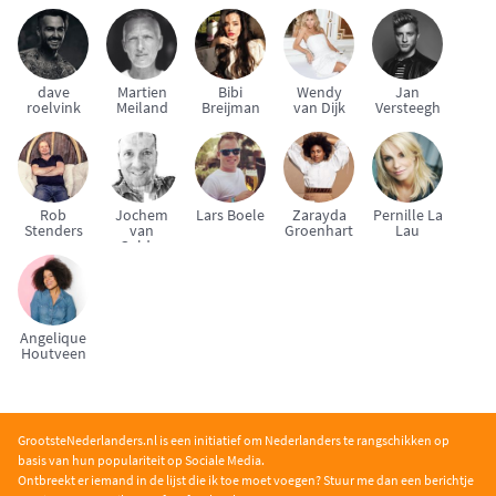
dave
Martien
Bibi
Wendy
Jan
roelvink
Meiland
Breijman
van Dijk
Versteegh
Rob
Jochem
Lars Boele
Zarayda
Pernille La
Stenders
van
Groenhart
Lau
Gelder
Angelique
Houtveen
GrootsteNederlanders.nl is een initiatief om Nederlanders te rangschikken op
basis van hun populariteit op Sociale Media.
Ontbreekt er iemand in de lijst die ik toe moet voegen? Stuur me dan een berichtje