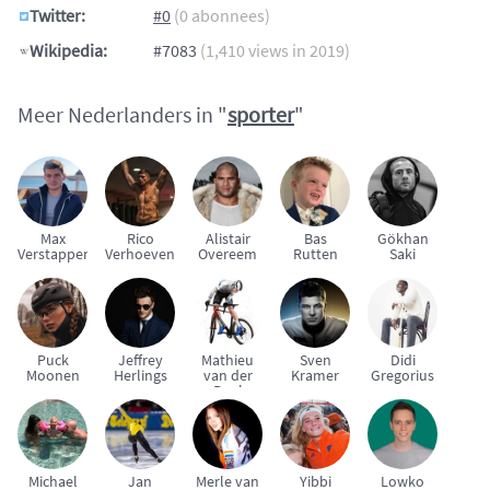
Twitter:
#0
(0 abonnees)
Wikipedia:
#7083
(1,410 views in 2019)
Meer Nederlanders in "
sporter
"
Max
Rico
Alistair
Bas
Gökhan
Verstappen
Verhoeven
Overeem
Rutten
Saki
Puck
Jeffrey
Mathieu
Sven
Didi
Moonen
Herlings
van der
Kramer
Gregorius
Poel
Michael
Jan
Merle van
Yibbi
Lowko