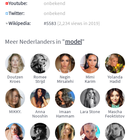
Youtube:
onbekend
Twitter:
onbekend
Wikipedia:
#5583
(2,234 views in 2019)
Meer Nederlanders in "
model
"
Doutzen
Romee
Negin
Mimi
Yolanda
Kroes
Strijd
Mirsalehi
Karim
Hadid
MIKKY.
Anna
Imaan
Lara Stone
Mascha
Nooshin
Hammam
Feoktistova