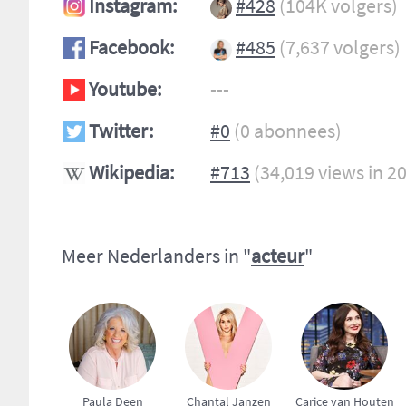
Instagram:
#428
(104K volgers)
Facebook:
#485
(7,637 volgers)
Youtube:
---
Twitter:
#0
(0 abonnees)
Wikipedia:
#713
(34,019 views in 2
Meer Nederlanders in "
acteur
"
Paula Deen
Chantal Janzen
Carice van Houten