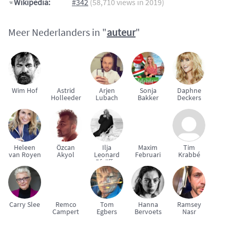
Wikipedia:
#342
(58,710 views in 2019)
Meer Nederlanders in "
auteur
"
Wim Hof
Astrid
Arjen
Sonja
Daphne
Holleeder
Lubach
Bakker
Deckers
Heleen
Özcan
Ilja
Maxim
Tim
van Royen
Akyol
Leonard
Februari
Krabbé
Pfeijffer
Carry Slee
Remco
Tom
Hanna
Ramsey
Campert
Egbers
Bervoets
Nasr