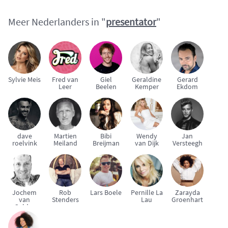
Meer Nederlanders in "
presentator
"
Sylvie Meis
Fred van
Giel
Geraldine
Gerard
Leer
Beelen
Kemper
Ekdom
dave
Martien
Bibi
Wendy
Jan
roelvink
Meiland
Breijman
van Dijk
Versteegh
Jochem
Rob
Lars Boele
Pernille La
Zarayda
van
Stenders
Lau
Groenhart
Gelder