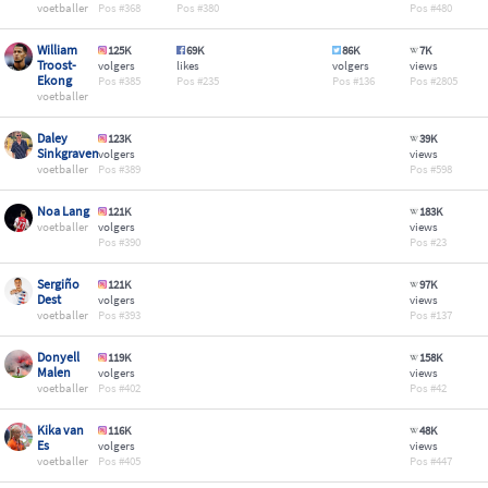
voetballer
368
380
480
William
125K
69K
86K
7K
Troost-
volgers
likes
volgers
views
Ekong
385
235
136
2805
voetballer
Daley
123K
39K
Sinkgraven
volgers
views
voetballer
389
598
Noa Lang
121K
183K
voetballer
volgers
views
390
23
Sergiño
121K
97K
Dest
volgers
views
voetballer
393
137
Donyell
119K
158K
Malen
volgers
views
voetballer
402
42
Kika van
116K
48K
Es
volgers
views
voetballer
405
447