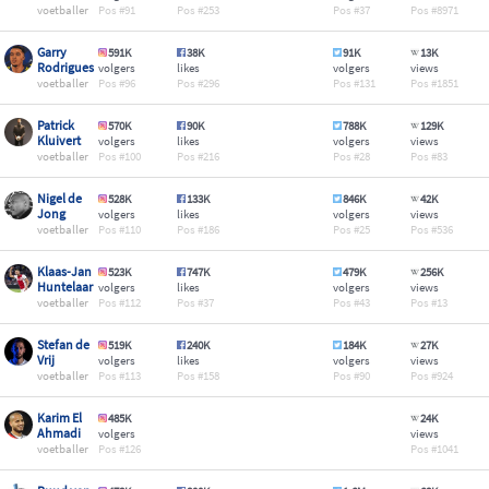
voetballer
91
253
37
8971
Garry
591K
38K
91K
13K
Rodrigues
volgers
likes
volgers
views
voetballer
96
296
131
1851
Patrick
570K
90K
788K
129K
Kluivert
volgers
likes
volgers
views
voetballer
100
216
28
83
Nigel de
528K
133K
846K
42K
Jong
volgers
likes
volgers
views
voetballer
110
186
25
536
Klaas-Jan
523K
747K
479K
256K
Huntelaar
volgers
likes
volgers
views
voetballer
112
37
43
13
Stefan de
519K
240K
184K
27K
Vrij
volgers
likes
volgers
views
voetballer
113
158
90
924
Karim El
485K
24K
Ahmadi
volgers
views
voetballer
126
1041