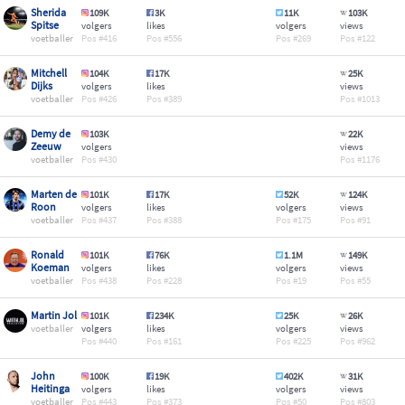
Sherida
109K
3K
11K
103K
Spitse
volgers
likes
volgers
views
voetballer
416
556
269
122
Mitchell
104K
17K
25K
Dijks
volgers
likes
views
voetballer
426
389
1013
Demy de
103K
22K
Zeeuw
volgers
views
voetballer
430
1176
Marten de
101K
17K
52K
124K
Roon
volgers
likes
volgers
views
voetballer
437
388
175
91
Ronald
101K
76K
1.1M
149K
Koeman
volgers
likes
volgers
views
voetballer
438
228
19
55
Martin Jol
101K
234K
25K
26K
voetballer
volgers
likes
volgers
views
440
161
225
962
John
100K
19K
402K
31K
Heitinga
volgers
likes
volgers
views
voetballer
443
373
50
803