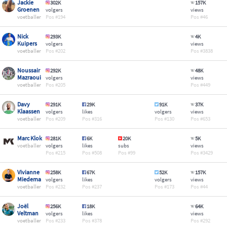
Jackie
302K
157K
Groenen
volgers
views
voetballer
194
46
Nick
293K
4K
Kuipers
volgers
views
voetballer
202
3838
Noussair
292K
48K
Mazraoui
volgers
views
voetballer
205
449
Davy
291K
29K
91K
37K
Klaassen
volgers
likes
volgers
views
voetballer
209
316
130
653
Marc Klok
281K
6K
20K
5K
voetballer
volgers
likes
subs
views
215
508
99
3429
Vivianne
258K
67K
52K
157K
Miedema
volgers
likes
volgers
views
voetballer
232
237
173
44
Joël
256K
18K
64K
Veltman
volgers
likes
views
voetballer
233
378
292