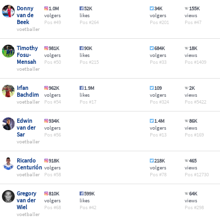
Donny
1.0M
52K
34K
155K
van de
volgers
likes
volgers
views
Beek
49
264
201
47
voetballer
Timothy
981K
90K
684K
18K
Fosu-
volgers
likes
volgers
views
Mensah
50
215
33
1409
voetballer
Irfan
962K
1.9M
109
2K
Bachdim
volgers
likes
volgers
views
voetballer
54
17
324
5422
Edwin
934K
1.4M
86K
van der
volgers
volgers
views
Sar
56
13
169
voetballer
Ricardo
918K
218K
465
Centurión
volgers
volgers
views
voetballer
58
78
12730
Gregory
810K
599K
64K
van der
volgers
likes
views
Wiel
68
42
298
voetballer