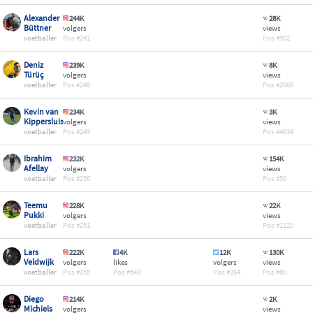
Alexander
244K
28K
Büttner
volgers
views
voetballer
241
902
Deniz
239K
8K
Türüç
volgers
views
voetballer
246
2668
Kevin van
234K
3K
Kippersluis
volgers
views
voetballer
249
4634
Ibrahim
232K
154K
Afellay
volgers
views
voetballer
250
50
Teemu
228K
22K
Pukki
volgers
views
voetballer
251
1120
Lars
222K
4K
12K
130K
Veldwijk
volgers
likes
volgers
views
voetballer
255
543
264
80
Diego
214K
2K
Michiels
volgers
views