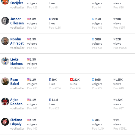
Sneijder
volgers
likes
volgers
views
voetballer
23
8
4
36
Jasper
1.8M
295K
317K
91K
Cillessen
volgers
likes
volgers
views
voetballer
24
136
61
157
Nordin
1.5M
581K
25K
Amrabat
volgers
volgers
views
voetballer
30
38
1005
Lieke
1.3M
Martens
volgers
voetballer
35
Ryan
1.2M
39K
232K
805K
155K
Babel
volgers
likes
subs
volgers
views
voetballer
39
294
54
27
48
Arjen
1.1M
1.1M
142K
Robben
volgers
likes
views
voetballer
42
29
67
Stefano
1.1M
70K
2K
Lilipaly
volgers
volgers
views
voetballer
45
149
5531