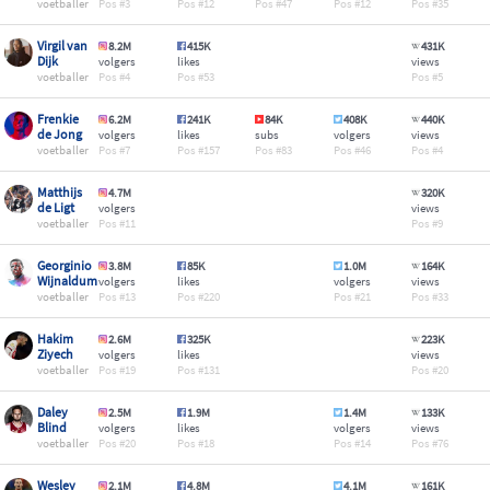
voetballer
3
12
47
12
35
Virgil van
8.2M
415K
431K
Dijk
volgers
likes
views
voetballer
4
53
5
Frenkie
6.2M
241K
84K
408K
440K
de Jong
volgers
likes
subs
volgers
views
voetballer
7
157
83
46
4
Matthijs
4.7M
320K
de Ligt
volgers
views
voetballer
11
9
Georginio
3.8M
85K
1.0M
164K
Wijnaldum
volgers
likes
volgers
views
voetballer
13
220
21
33
Hakim
2.6M
325K
223K
Ziyech
volgers
likes
views
voetballer
19
131
20
Daley
2.5M
1.9M
1.4M
133K
Blind
volgers
likes
volgers
views
voetballer
20
18
14
76
Wesley
2.1M
4.8M
4.1M
161K