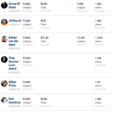
Anwar El
182K
25K
55K
43K
Ghazi
volgers
likes
volgers
views
voetballer
295
329
169
525
Jill Roord
182K
5K
83K
voetballer
volgers
likes
views
296
531
184
Rafael
181K
1.2M
1.4M
121K
van der
volgers
likes
volgers
views
Vaart
298
25
15
96
voetballer
Thijs
176K
13K
Bouma -
volgers
views
Love
302
1894
Island
voetballer
Wiljan
164K
5K
Pluim
volgers
views
voetballer
320
3538
Rick
153K
18K
32K
Karsdorp
volgers
likes
views
voetballer
328
379
776