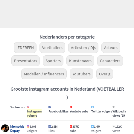
Nederlanders per categorie
IEDEREEN
Voetballers
Artiesten / Djs
Acteurs
Presentators
Sporters
Kunstenaars
Cabaretiers
Modellen / Influencers
Youtubers
Overig
Grootste instagram accounts in Nederland (VOETBALLER
)
Sorteer op:
Instagram
Facebook likes
Youtube subs
Twitter volgers
Wikipedia
volgers
views '19
Memphis
9.0M
2.9M
337K
1.4M
162K
Depay
volgers
likes
subs
volgers
views