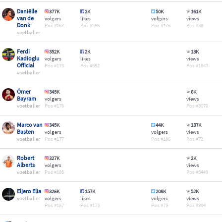
Daniëlle
377K
2K
50K
161K
van de
volgers
likes
volgers
views
Donk
167
586
176
38
voetballer
Ferdi
352K
2K
13K
Kadioglu
volgers
likes
views
Official
173
582
1847
voetballer
Ömer
345K
6K
Bayram
volgers
views
voetballer
176
3070
Marco van
345K
44K
137K
Basten
volgers
volgers
views
voetballer
177
186
72
Robert
327K
2K
Alberts
volgers
views
voetballer
185
5449
Eljero Elia
326K
157K
208K
52K
voetballer
volgers
likes
volgers
views
187
175
79
394