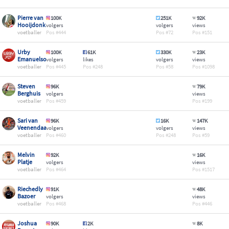
Pierre van
100K
251K
92K
Hooijdonk
volgers
volgers
views
voetballer
444
72
151
Urby
100K
61K
330K
23K
Emanuelson
volgers
likes
volgers
views
voetballer
445
248
58
1098
Steven
96K
79K
Berghuis
volgers
views
voetballer
459
199
Sari van
96K
16K
147K
Veenendaal
volgers
volgers
views
voetballer
460
248
59
Melvin
92K
16K
Platje
volgers
views
voetballer
464
1517
Riechedly
91K
48K
Bazoer
volgers
views
voetballer
468
446
Joshua
90K
2K
8K