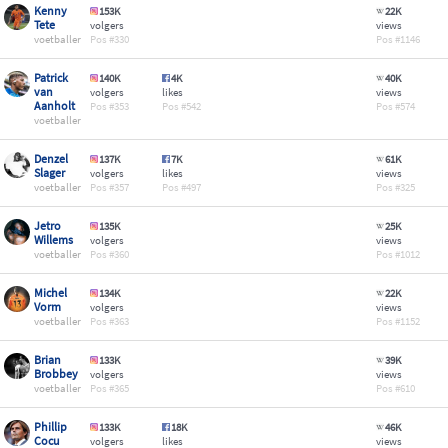
Kenny
153K
22K
Tete
volgers
views
voetballer
330
1146
Patrick
140K
4K
40K
van
volgers
likes
views
Aanholt
353
542
574
voetballer
Denzel
137K
7K
61K
Slager
volgers
likes
views
voetballer
357
497
325
Jetro
135K
25K
Willems
volgers
views
voetballer
360
1012
Michel
134K
22K
Vorm
volgers
views
voetballer
363
1152
Brian
133K
39K
Brobbey
volgers
views
voetballer
365
610
Phillip
133K
18K
46K
Cocu
volgers
likes
views