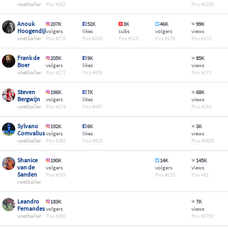
voetballer
262
6258
Anouk
207K
52K
3K
46K
99K
Hoogendijk
volgers
likes
subs
volgers
views
voetballer
270
265
115
178
133
Frank de
205K
9K
85K
Boer
volgers
likes
views
voetballer
271
459
173
Steven
196K
7K
68K
Bergwijn
volgers
likes
views
voetballer
278
487
265
Sylvano
192K
6K
3K
Comvalius
volgers
likes
views
voetballer
282
519
4828
Shanice
190K
14K
145K
van de
volgers
volgers
views
Sanden
283
255
62
voetballer
Leandro
183K
7K
Fernandes
volgers
views
voetballer
292
2782