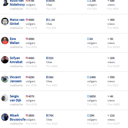
Ruud van
478K
800K
1.6M
68K
Nistelrooy
volgers
likes
volgers
views
voetballer
129
34
10
266
Marco van
468K
1.1M
36K
Ginkel
volgers
likes
views
voetballer
135
28
666
Ezra
458K
6K
5K
Walian
volgers
volgers
views
voetballer
139
283
3561
Sofyan
446K
52K
20K
Amrabat
volgers
likes
views
voetballer
143
266
1267
Vincent
429K
36K
149K
55K
Janssen
volgers
likes
volgers
views
voetballer
150
301
97
372
Sergio
407K
665K
4K
van Dijk
volgers
volgers
views
voetballer
159
36
3891
Mbark
380K
76K
29K
21K
Boussoufa
volgers
likes
volgers
views
voetballer
166
226
217
1207