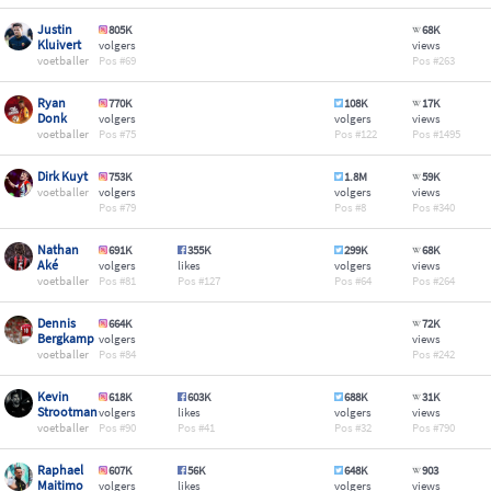
Justin
805K
68K
Kluivert
volgers
views
voetballer
69
263
Ryan
770K
108K
17K
Donk
volgers
volgers
views
voetballer
75
122
1495
Dirk Kuyt
753K
1.8M
59K
voetballer
volgers
volgers
views
79
8
340
Nathan
691K
355K
299K
68K
Aké
volgers
likes
volgers
views
voetballer
81
127
64
264
Dennis
664K
72K
Bergkamp
volgers
views
voetballer
84
242
Kevin
618K
603K
688K
31K
Strootman
volgers
likes
volgers
views
voetballer
90
41
32
790
Raphael
607K
56K
648K
903
Maitimo
volgers
likes
volgers
views