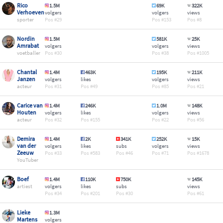
Rico
1.5M
69K
322K
Verhoeven
volgers
volgers
views
sporter
29
153
8
Nordin
1.5M
581K
25K
Amrabat
volgers
volgers
views
voetballer
30
38
1005
Chantal
1.4M
463K
195K
211K
Janzen
volgers
likes
volgers
views
acteur
31
49
85
21
Carice van
1.4M
246K
1.0M
148K
Houten
volgers
likes
volgers
views
acteur
32
155
22
56
Demira
1.4M
2K
341K
252K
15K
van der
volgers
likes
subs
volgers
views
Zeeuw
33
583
46
71
1678
YouTuber
Boef
1.4M
110K
750K
145K
artiest
volgers
likes
subs
views
34
201
30
61
Lieke
1.3M
Martens
volgers