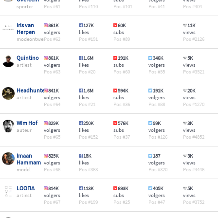
sporter
61
110
101
41
404
Iris van
861K
127K
60K
11K
Herpen
volgers
likes
subs
views
modeontwerper
62
191
89
2126
Quintino
861K
1.6M
191K
346K
5K
artiest
volgers
likes
subs
volgers
views
63
20
60
55
3521
Headhunterz
841K
1.6M
594K
191K
20K
artiest
volgers
likes
subs
volgers
views
64
21
36
88
1270
Wim Hof
829K
250K
576K
99K
3K
auteur
volgers
likes
subs
volgers
views
65
152
37
126
4852
Imaan
825K
18K
187
3K
Hammam
volgers
likes
volgers
views
model
66
383
320
4446
LOOΠΔ
814K
113K
893K
405K
5K
artiest
volgers
likes
subs
volgers
views
67
199
25
47
3752