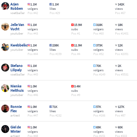
Arjen
1.1M
1.1M
142K
Robben
volgers
likes
views
voetballer
42
29
67
Jelle Van
1.1M
15.9M
318K
18K
Vucht
volgers
subs
volgers
views
youtuber
43
1
60
1401
Kwebbelkop
1.1M
238K
11.9M
373K
12K
youtuber
volgers
likes
subs
volgers
views
44
159
4
52
2051
Stefano
1.1M
70K
2K
Lilipaly
volgers
volgers
views
voetballer
45
149
5531
Nienke
1.0M
3.4M
Helthuis
volgers
subs
youtuber
46
9
Ronnie
1.0M
71K
57K
127K
Flex
volgers
likes
volgers
views
artiest
47
232
166
87
Giel de
1.0M
69K
60K
Winter
volgers
volgers
views
artiest
48
151
333