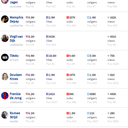
Jager
volgers
likes
subs
volgers
views
youtuber
2
27
2
7
63
Memphis
9.0M
2.9M
337K
1.4M
162K
Depay
volgers
likes
subs
volgers
views
voetballer
3
12
47
12
35
Virgil van
8.2M
415K
431K
Dijk
volgers
likes
views
voetballer
4
53
5
Tiësto
6.4M
18.6M
4.6M
5.0M
75K
artiest
volgers
likes
subs
volgers
views
5
1
6
3
228
Doutzen
6.3M
1.9M
197K
1.0M
92K
Kroes
volgers
likes
subs
volgers
views
model
6
16
59
23
152
Frenkie
6.2M
241K
84K
408K
440K
de Jong
volgers
likes
subs
volgers
views
voetballer
7
157
83
46
4
Romee
6.1M
1.3M
11K
28K
Strijd
volgers
subs
volgers
views
model
8
19
267
892