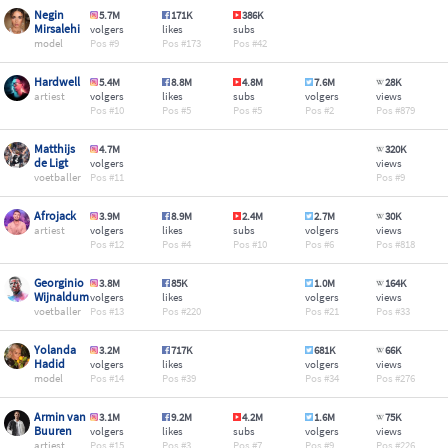
Negin
5.7M
171K
386K
Mirsalehi
volgers
likes
subs
model
9
173
42
Hardwell
5.4M
8.8M
4.8M
7.6M
28K
artiest
volgers
likes
subs
volgers
views
10
5
5
2
879
Matthijs
4.7M
320K
de Ligt
volgers
views
voetballer
11
9
Afrojack
3.9M
8.9M
2.4M
2.7M
30K
artiest
volgers
likes
subs
volgers
views
12
4
10
6
818
Georginio
3.8M
85K
1.0M
164K
Wijnaldum
volgers
likes
volgers
views
voetballer
13
220
21
33
Yolanda
3.2M
717K
681K
66K
Hadid
volgers
likes
volgers
views
model
14
39
34
276
Armin van
3.1M
9.2M
4.2M
1.6M
75K
Buuren
volgers
likes
subs
volgers
views
artiest
15
3
7
9
226