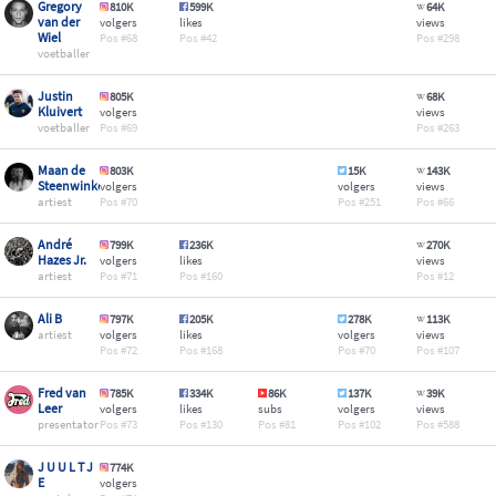
Gregory
810K
599K
64K
van der
volgers
likes
views
Wiel
68
42
298
voetballer
Justin
805K
68K
Kluivert
volgers
views
voetballer
69
263
Maan de
803K
15K
143K
Steenwinkel
volgers
volgers
views
artiest
70
251
66
André
799K
236K
270K
Hazes Jr.
volgers
likes
views
artiest
71
160
12
Ali B
797K
205K
278K
113K
artiest
volgers
likes
volgers
views
72
168
70
107
Fred van
785K
334K
86K
137K
39K
Leer
volgers
likes
subs
volgers
views
presentator
73
130
81
102
588
J U U L T J
774K
E
volgers