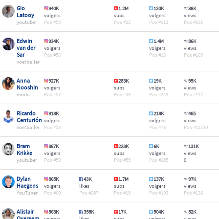
Gio
940K
1.2M
120K
38K
Latooy
volgers
subs
volgers
views
youtuber
55
22
113
631
Edwin
934K
1.4M
86K
van der
volgers
volgers
views
Sar
56
13
169
voetballer
Anna
927K
283K
19K
95K
Nooshin
volgers
subs
volgers
views
model
57
49
243
142
Ricardo
918K
218K
465
Centurión
volgers
volgers
views
voetballer
58
78
12730
Bram
887K
228K
6K
131K
Krikke
volgers
subs
volgers
views
youtuber
59
55
285
0
Dylan
865K
43K
1.7M
137K
97K
Haegens
volgers
likes
subs
volgers
views
YouTuber
60
287
15
103
136
Alistair
863K
358K
17K
504K
52K
Overeem
volgers
likes
subs
volgers
views