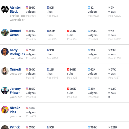
Aleister
596K
80K
32
7K
Black
volgers
likes
volgers
views
professioneel
94
223
327
2920
worstelaar
Ummet
594K
2.3M
211K
243K
4K
Ozcan
volgers
likes
subs
volgers
views
artiest
95
15
56
73
4192
Garry
591K
38K
91K
13K
Rodrigues
volgers
likes
volgers
views
voetballer
96
296
131
1851
Onnedi
580K
11K
849K
42K
57K
youtuber
volgers
likes
subs
volgers
views
97
446
26
189
357
Jeremy
580K
692K
89K
13K
Frieser
volgers
subs
volgers
views
youtuber
98
33
133
0
Nienke
578K
Plas
volgers
youtuber
99
Patrick
570K
90K
788K
129K