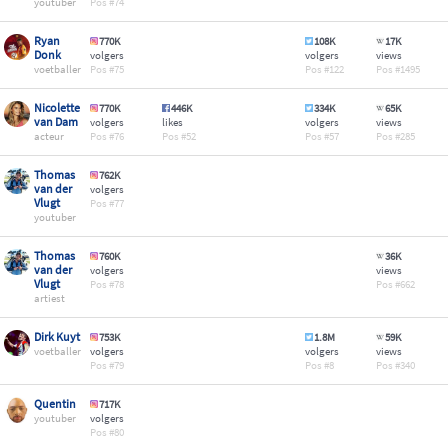
youtuber
74
Ryan
770K
108K
17K
Donk
volgers
volgers
views
voetballer
75
122
1495
Nicolette
770K
446K
334K
65K
van Dam
volgers
likes
volgers
views
acteur
76
52
57
285
Thomas
762K
van der
volgers
Vlugt
77
youtuber
Thomas
760K
36K
van der
volgers
views
Vlugt
78
662
artiest
Dirk Kuyt
753K
1.8M
59K
voetballer
volgers
volgers
views
79
8
340
Quentin
717K
youtuber
volgers
80