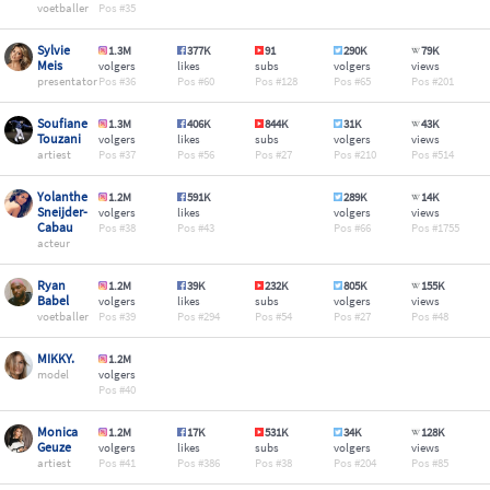
voetballer
35
Sylvie
1.3M
377K
91
290K
79K
Meis
volgers
likes
subs
volgers
views
presentator
36
60
128
65
201
Soufiane
1.3M
406K
844K
31K
43K
Touzani
volgers
likes
subs
volgers
views
artiest
37
56
27
210
514
Yolanthe
1.2M
591K
289K
14K
Sneijder-
volgers
likes
volgers
views
Cabau
38
43
66
1755
acteur
Ryan
1.2M
39K
232K
805K
155K
Babel
volgers
likes
subs
volgers
views
voetballer
39
294
54
27
48
MIKKY.
1.2M
model
volgers
40
Monica
1.2M
17K
531K
34K
128K
Geuze
volgers
likes
subs
volgers
views
artiest
41
386
38
204
85