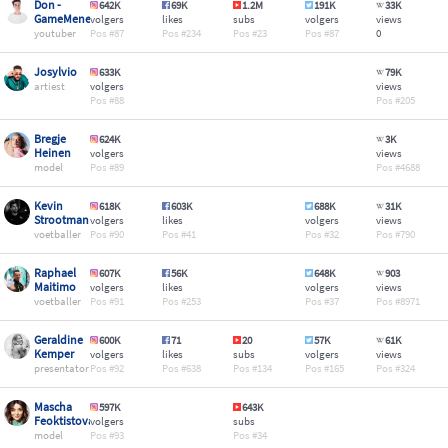
Don -
642K
69K
1.2M
191K
33K
GameMeneer
volgers
likes
subs
volgers
views
youtuber
87
234
23
87
0
Josylvio
633K
79K
artiest
volgers
views
88
205
Bregje
624K
3K
Heinen
volgers
views
model
89
4688
Kevin
618K
603K
688K
31K
Strootman
volgers
likes
volgers
views
voetballer
90
41
32
790
Raphael
607K
56K
648K
903
Maitimo
volgers
likes
volgers
views
voetballer
91
253
37
8971
Geraldine
600K
71
20
57K
61K
Kemper
volgers
likes
subs
volgers
views
presentator
92
638
134
165
324
Mascha
597K
643K
Feoktistova
volgers
subs
model
93
34