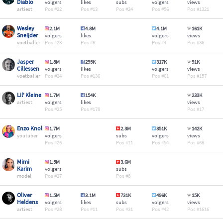
Diablo
volgers
likes
subs
volgers
views
artiest
22
13
24
56
1321
Wesley
2.1M
4.8M
4.1M
161K
Sneijder
volgers
likes
volgers
views
voetballer
23
8
4
36
Jasper
1.8M
295K
317K
91K
Cillessen
volgers
likes
volgers
views
voetballer
24
136
61
157
Lil' Kleine
1.7M
154K
233K
artiest
volgers
likes
views
25
178
17
Enzo Knol
1.7M
2.3M
351K
142K
youtuber
volgers
subs
volgers
views
26
11
54
68
Mimi
1.5M
3.6M
Karim
volgers
subs
model
27
8
Oliver
1.5M
3.1M
731K
496K
15K
Heldens
volgers
likes
subs
volgers
views
artiest
28
11
31
42
1616