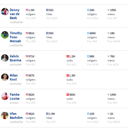
Donny
1.0M
52K
34K
155K
van de
volgers
likes
volgers
views
Beek
49
264
201
47
voetballer
Timothy
981K
90K
684K
18K
Fosu-
volgers
likes
volgers
views
Mensah
50
215
33
1409
voetballer
Kelvin
971K
1.2M
88K
76K
Boerma
volgers
subs
volgers
views
youtuber
51
21
134
218
Milan
967K
1.3M
Knol
volgers
subs
youtuber
52
18
Famke
962K
360K
144K
Louise
volgers
subs
views
artiest
53
44
65
Irfan
962K
1.9M
109
2K
Bachdim
volgers
likes
volgers
views
voetballer
54
17
324
5422