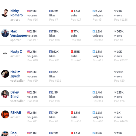
Nicky
2.9M
6.2M
1.5M
2.7M
21K
Romero
volgers
likes
subs
volgers
views
artiest
16
7
17
5
1186
Max
2.9M
738K
77K
1.1M
545K
Verstappen
volgers
likes
subs
volgers
views
sporter
17
38
84
18
3
Nasty C
2.7M
952K
358K
1.5M
10K
artiest
volgers
likes
subs
volgers
views
18
31
45
11
2357
Hakim
2.6M
325K
223K
Ziyech
volgers
likes
views
voetballer
19
131
20
Daley
2.5M
1.9M
1.4M
133K
Blind
volgers
likes
volgers
views
voetballer
20
18
14
76
R3HAB
2.4M
7.0M
1.5M
1.1M
3K
artiest
volgers
likes
subs
volgers
views
21
6
16
20
4450
Don
2.1M
2.9M
1.1M
335K
19K