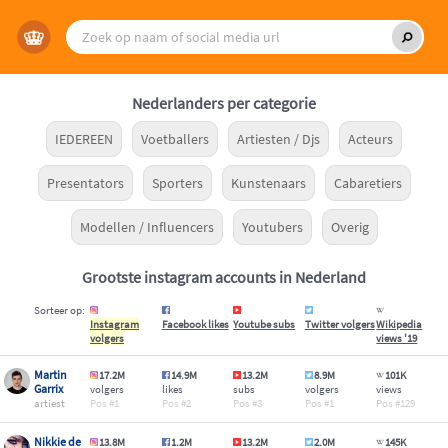
Nederlanders per categorie
IEDEREEN
Voetballers
Artiesten / Djs
Acteurs
Presentators
Sporters
Kunstenaars
Cabaretiers
Modellen / Influencers
Youtubers
Overig
Grootste instagram accounts in Nederland
Sorteer op:
Instagram
Facebook likes
Youtube subs
Twitter volgers
Wikipedia
volgers
views '19
Martin
17.2M
14.9M
13.2M
8.9M
101K
Garrix
volgers
likes
subs
volgers
views
artiest
1
2
3
1
129
Nikkie de
13.8M
1.2M
13.2M
2.0M
145K