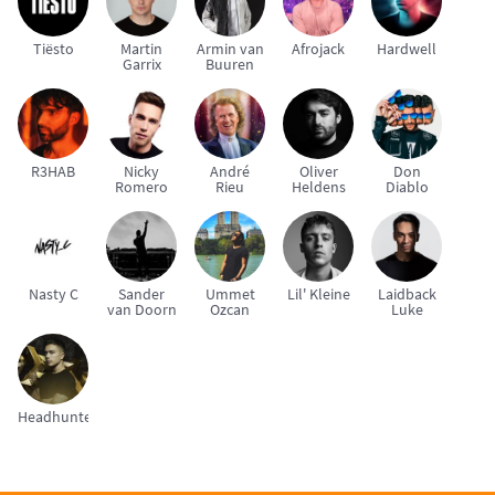
Tiësto
Martin
Armin van
Afrojack
Hardwell
Garrix
Buuren
R3HAB
Nicky
André
Oliver
Don
Romero
Rieu
Heldens
Diablo
Nasty C
Sander
Ummet
Lil' Kleine
Laidback
van Doorn
Ozcan
Luke
Headhunterz