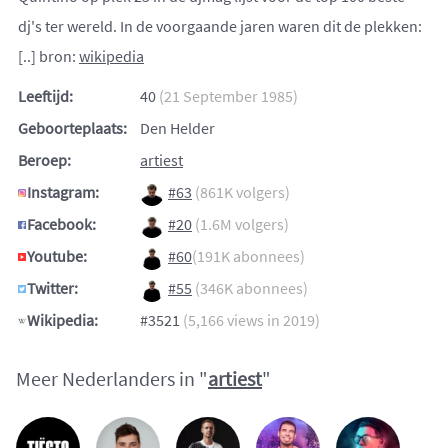
dj's ter wereld. In de voorgaande jaren waren dit de plekken:
[..] bron:
wikipedia
Leeftijd:
40
(21 September 1985)
Geboorteplaats:
Den Helder
Beroep:
artiest
Instagram:
#63
(861K volgers)
Facebook:
#20
(1.6M volgers)
Youtube:
#60
(191K abonnees)
Twitter:
#55
(346K abonnees)
Wikipedia:
#3521
(5,166 views in 2019)
Meer Nederlanders in "
artiest
"