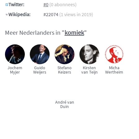
Twitter:
#0
(0 abonnees)
Wikipedia:
#22074
(1 views in 2019)
Meer Nederlanders in "
komiek
"
Jochem
Guido
Stefano
Kirsten
Micha
Myjer
Weijers
Keizers
van Teijn
Wertheim
André van
Duin