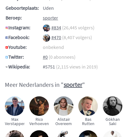
Geboorteplaats:
Uden
Beroep:
sporter
Instagram:
#834
(26,445 volgers)
Facebook:
#470
(8,407 volgers)
Youtube:
onbekend
Twitter:
#0
(0 abonnees)
Wikipedia:
#5751
(2,115 views in 2019)
Meer Nederlanders in "
sporter
"
Max
Rico
Alistair
Bas
Gökhan
Verstappen
Verhoeven
Overeem
Rutten
Saki