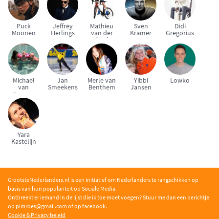
Puck
Jeffrey
Mathieu
Sven
Didi
Moonen
Herlings
van der
Kramer
Gregorius
Poel
Michael
Jan
Merle van
Yibbi
Lowko
van
Smeekens
Benthem
Jansen
Gerwen
Yara
Kastelijn
GrootsteNederlanders.nl is een initiatief om Nederlanders te rangschikken op
basis van hun populariteit op Sociale Media.
Ontbreekt er iemand in de lijst die ik toe moet voegen? Stuur me dan een berichtje
op pimroe
s@gmail.com of op
facebook
.
Cookie & Privacy beleid