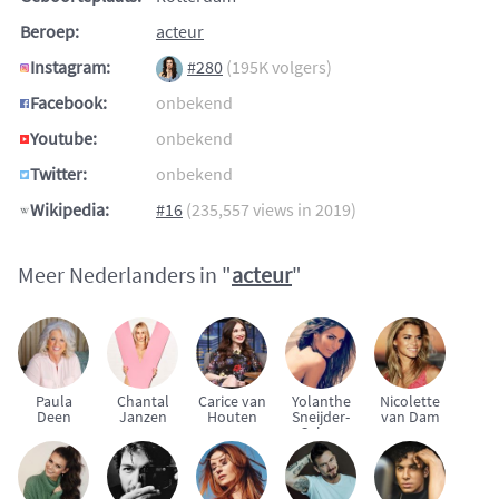
Beroep:
acteur
Instagram:
#280
(195K volgers)
Facebook:
onbekend
Youtube:
onbekend
Twitter:
onbekend
Wikipedia:
#16
(235,557 views in 2019)
Meer Nederlanders in "
acteur
"
Paula
Chantal
Carice van
Yolanthe
Nicolette
Deen
Janzen
Houten
Sneijder-
van Dam
Cabau