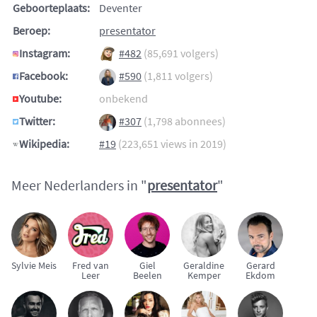
Geboorteplaats:
Deventer
Beroep:
presentator
Instagram:
#482
(85,691 volgers)
Facebook:
#590
(1,811 volgers)
Youtube:
onbekend
Twitter:
#307
(1,798 abonnees)
Wikipedia:
#19
(223,651 views in 2019)
Meer Nederlanders in "
presentator
"
Sylvie Meis
Fred van
Giel
Geraldine
Gerard
Leer
Beelen
Kemper
Ekdom