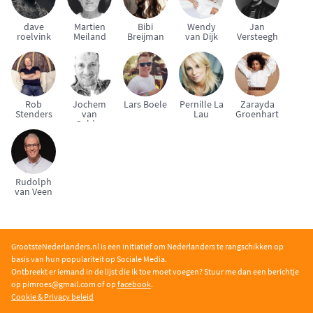
dave
Martien
Bibi
Wendy
Jan
roelvink
Meiland
Breijman
van Dijk
Versteegh
Rob
Jochem
Lars Boele
Pernille La
Zarayda
Stenders
van
Lau
Groenhart
Gelder
Rudolph
van Veen
GrootsteNederlanders.nl is een initiatief om Nederlanders te rangschikken op
basis van hun populariteit op Sociale Media.
Ontbreekt er iemand in de lijst die ik toe moet voegen? Stuur me dan een berichtje
op pimroe
s@gmail.com of op
facebook
.
Cookie & Privacy beleid