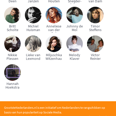
Deen
Janzen
Houten
Sneijder-
van Dam
Cabau
Britt
Michiel
Anneliese
Johnny de
Timor
Scholte
Huisman
van der
Mol
Steffens
Pol
Nikkie
Lieke van
Miljuschka
Melody
Victor
Plessen
Lexmond
Witzenhausen
Klaver
Reinier
Hannah
Hoekstra
GrootsteNederlanders.nl is een initiatief om Nederlanders te rangschikken op
basis van hun populariteit op Sociale Media.