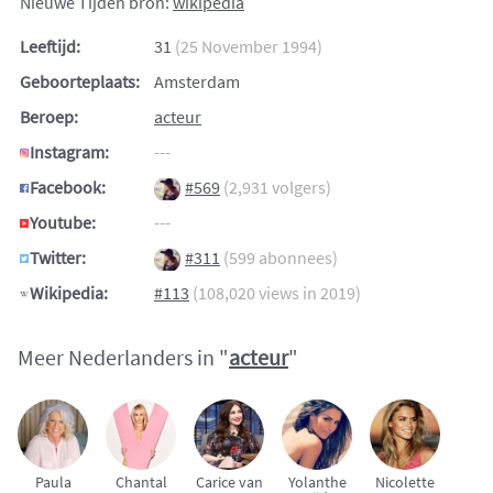
Nieuwe Tijden bron:
wikipedia
Leeftijd:
31
(25 November 1994)
Geboorteplaats:
Amsterdam
Beroep:
acteur
Instagram:
---
Facebook:
#569
(2,931 volgers)
Youtube:
---
Twitter:
#311
(599 abonnees)
Wikipedia:
#113
(108,020 views in 2019)
Meer Nederlanders in "
acteur
"
Paula
Chantal
Carice van
Yolanthe
Nicolette