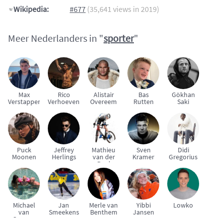
Wikipedia:
#677
(35,641 views in 2019)
Meer Nederlanders in "
sporter
"
Max
Rico
Alistair
Bas
Gökhan
Verstappen
Verhoeven
Overeem
Rutten
Saki
Puck
Jeffrey
Mathieu
Sven
Didi
Moonen
Herlings
van der
Kramer
Gregorius
Poel
Michael
Jan
Merle van
Yibbi
Lowko
van
Smeekens
Benthem
Jansen
Gerwen