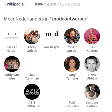
Wikipedia:
#3867
(4,358 views in 2019)
Meer Nederlanders in "
modeontwerper
"
Iris van
Olcay
marlies|dekkers
Ronald
Bas
Herpen
Gulsen
van der
Kosters
Kemp
Addy van
Jan
Jany
Hans
den
Taminiau
Temime
Ubbink
Krommenacker
AZIZ
Paul
Antoine
BEKKAOUI
Schulten
Peters