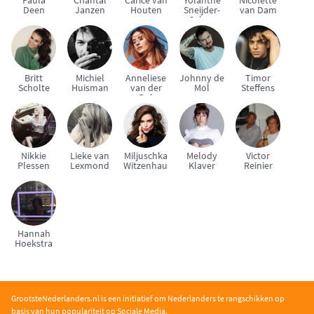
Paula
Chantal
Carice van
Yolanthe
Nicolette
Deen
Janzen
Houten
Sneijder-
van Dam
Cabau
Britt
Michiel
Anneliese
Johnny de
Timor
Scholte
Huisman
van der
Mol
Steffens
Pol
Nikkie
Lieke van
Miljuschka
Melody
Victor
Plessen
Lexmond
Witzenhausen
Klaver
Reinier
Hannah
Hoekstra
GrootsteNederlanders.nl is een initiatief om Nederlanders te rangschikken op
basis van hun populariteit op Sociale Media.