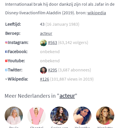
Internationaal brak hij door dankzij zijn rol als Jafar in de
Disney-liveactionfilm Aladdin (2019). bron:
wikipedia
Leeftijd:
43
(16 January 1983)
Beroep:
acteur
Instagram:
#563
(63,142 volgers)
Facebook:
onbekend
Youtube:
onbekend
Twitter:
#295
(3,687 abonnees)
Wikipedia:
#126
(101,887 views in 2019)
Meer Nederlanders in "
acteur
"