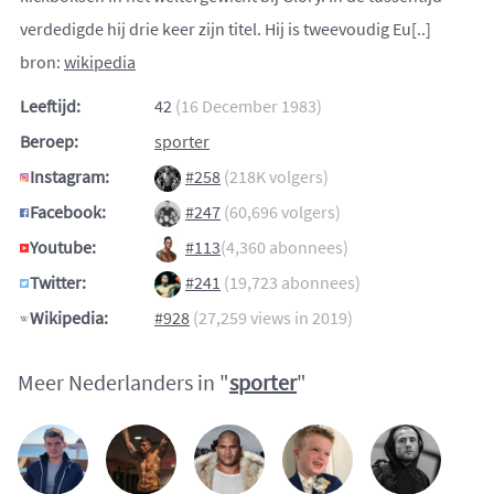
verdedigde hij drie keer zijn titel. Hij is tweevoudig Eu[..]
bron:
wikipedia
Leeftijd:
42
(16 December 1983)
Beroep:
sporter
Instagram:
#258
(218K volgers)
Facebook:
#247
(60,696 volgers)
Youtube:
#113
(4,360 abonnees)
Twitter:
#241
(19,723 abonnees)
Wikipedia:
#928
(27,259 views in 2019)
Meer Nederlanders in "
sporter
"