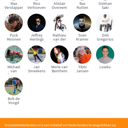
Max
Rico
Alistair
Bas
Gökhan
Verstappen
Verhoeven
Overeem
Rutten
Saki
Puck
Jeffrey
Mathieu
Sven
Didi
Moonen
Herlings
van der
Kramer
Gregorius
Poel
Michael
Jan
Merle van
Yibbi
Lowko
van
Smeekens
Benthem
Jansen
Gerwen
Bob de
Voogd
GrootsteNederlanders.nl is een initiatief om Nederlanders te rangschikken op