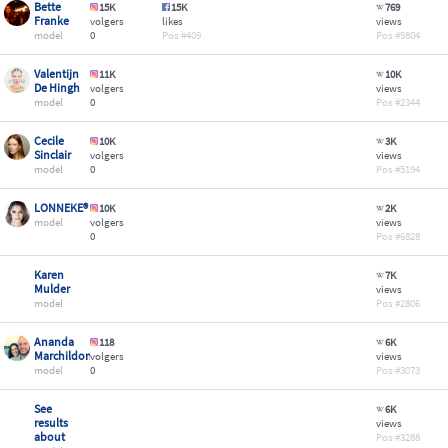
Bette
15K
15K
769
Franke
volgers
likes
views
model
0
409
9804
Valentijn
11K
10K
De Hingh
volgers
views
model
0
2344
Cecile
10K
3K
Sinclair
volgers
views
model
0
5194
LONNEKE®
10K
2K
model
volgers
views
0
6828
Karen
7K
Mulder
views
model
2806
Ananda
118
6K
Marchildon
volgers
views
model
0
3073
See
6K
results
views
about
3288