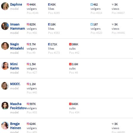
Daphne
446K
43K
462
3K
model
volgers
likes
volgers
views
144
285
314
4837
Imaan
825K
18K
187
3K
Hammam
volgers
likes
volgers
views
model
66
383
320
4446
Negin
5.7M
171K
386K
Mirsalehi
volgers
likes
subs
model
9
173
42
Mimi
1.5M
3.6M
Karim
volgers
subs
model
27
8
MIKKY.
1.2M
model
volgers
40
Mascha
597K
643K
Feoktistova
volgers
subs
model
93
34
Bregje
624K
3K
Heinen
volgers
views
model
89
4688