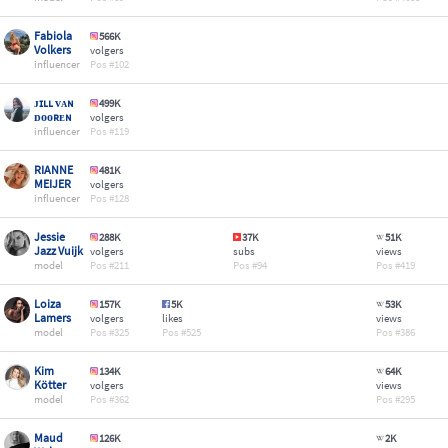
Fabiola
566K
Volkers
volgers
influencer
102
ᴊɪʟʟ ᴠᴀɴ
499K
ᴅᴏᴏʀᴇɴ
volgers
influencer
119
RIANNE
481K
MEIJER
volgers
influencer
128
Jessie
288K
37K
51K
Jazz Vuijk
volgers
subs
views
model
211
94
419
Loiza
157K
5K
53K
Lamers
volgers
likes
views
model
325
525
386
Kim
134K
64K
Kötter
volgers
views
model
362
295
Maud
126K
2K