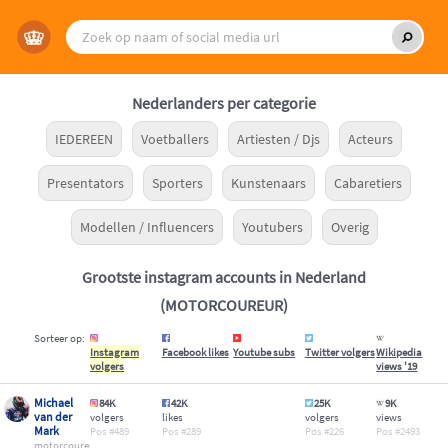
Nederlanders per categorie
IEDEREEN
Voetballers
Artiesten / Djs
Acteurs
Presentators
Sporters
Kunstenaars
Cabaretiers
Modellen / Influencers
Youtubers
Overig
Grootste instagram accounts in Nederland
(MOTORCOUREUR)
Sorteer op:
Instagram
Facebook likes
Youtube subs
Twitter volgers
Wikipedia
volgers
views '19
Michael
84K
42K
25K
9K
van der
volgers
likes
volgers
views
Mark
489
289
226
2493
motorcoureur