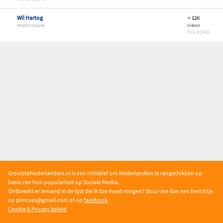
Wil Hartog
12K
motorcoureur
views
1948
GrootsteNederlanders.nl is een initiatief om Nederlanders te rangschikken op
basis van hun populariteit op Sociale Media.
Ontbreekt er iemand in de lijst die ik toe moet voegen? Stuur me dan een berichtje
op pimroe
s@gmail.com of op
facebook
.
Cookie & Privacy beleid