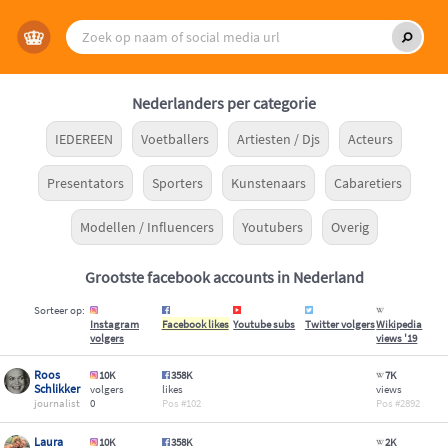
Nederlanders per categorie
IEDEREEN
Voetballers
Artiesten / Djs
Acteurs
Presentators
Sporters
Kunstenaars
Cabaretiers
Modellen / Influencers
Youtubers
Overig
Grootste facebook accounts in Nederland
Sorteer op:
Instagram
Facebook likes
Youtube subs
Twitter volgers
Wikipedia
volgers
views '19
Roos
10K
358K
7K
Schlikker
volgers
likes
views
journalist
0
102
2892
Laura
10K
358K
2K