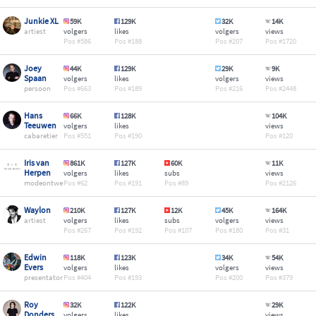
Junkie XL
59K
129K
32K
14K
artiest
volgers
likes
volgers
views
586
188
207
1720
Joey
44K
129K
29K
9K
Spaan
volgers
likes
volgers
views
persoon
663
189
216
2448
Hans
66K
128K
104K
Teeuwen
volgers
likes
views
cabaretier
551
190
120
Iris van
861K
127K
60K
11K
Herpen
volgers
likes
subs
views
modeontwerper
62
191
89
2126
Waylon
210K
127K
12K
45K
164K
artiest
volgers
likes
subs
volgers
views
267
192
107
180
31
Edwin
118K
123K
34K
54K
Evers
volgers
likes
volgers
views
presentator
404
193
200
379
Roy
32K
122K
29K
Donders
volgers
likes
views