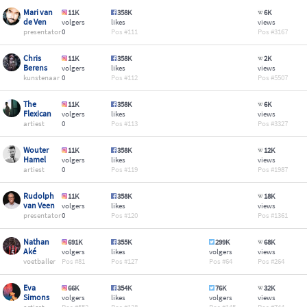
Mari van
11K
358K
6K
de Ven
volgers
likes
views
presentator
0
111
3167
Chris
11K
358K
2K
Berens
volgers
likes
views
kunstenaar
0
112
5507
The
11K
358K
6K
Flexican
volgers
likes
views
artiest
0
113
3327
Wouter
11K
358K
12K
Hamel
volgers
likes
views
artiest
0
119
1987
Rudolph
11K
358K
18K
van Veen
volgers
likes
views
presentator
0
120
1361
Nathan
691K
355K
299K
68K
Aké
volgers
likes
volgers
views
voetballer
81
127
64
264
Eva
66K
354K
76K
32K
Simons
volgers
likes
volgers
views