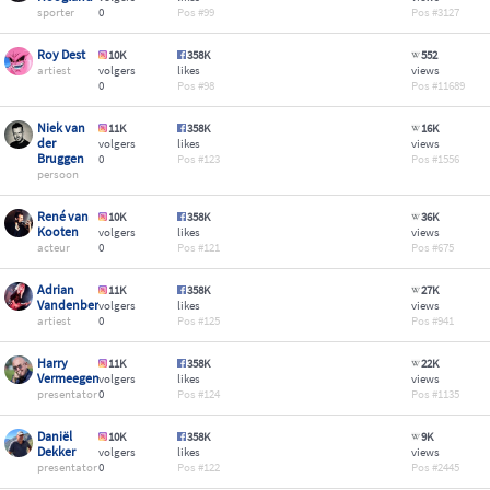
sporter
0
99
3127
Roy Dest
10K
358K
552
artiest
volgers
likes
views
0
98
11689
Niek van
11K
358K
16K
der
volgers
likes
views
Bruggen
0
123
1556
persoon
René van
10K
358K
36K
Kooten
volgers
likes
views
acteur
0
121
675
Adrian
11K
358K
27K
Vandenberg
volgers
likes
views
artiest
0
125
941
Harry
11K
358K
22K
Vermeegen
volgers
likes
views
presentator
0
124
1135
Daniël
10K
358K
9K
Dekker
volgers
likes
views
presentator
0
122
2445