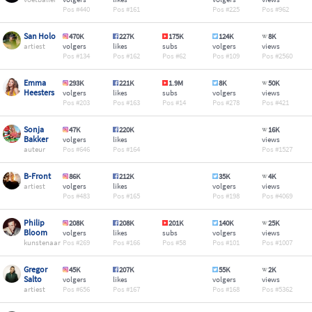
440
161
225
962
San Holo
470K
227K
175K
124K
8K
artiest
volgers
likes
subs
volgers
views
134
162
62
109
2560
Emma
293K
221K
1.9M
8K
50K
Heesters
volgers
likes
subs
volgers
views
203
163
14
278
421
Sonja
47K
220K
16K
Bakker
volgers
likes
views
auteur
646
164
1527
B-Front
86K
212K
35K
4K
artiest
volgers
likes
volgers
views
483
165
198
4069
Philip
208K
208K
201K
140K
25K
Bloom
volgers
likes
subs
volgers
views
kunstenaar
269
166
58
101
1007
Gregor
45K
207K
55K
2K
Salto
volgers
likes
volgers
views
artiest
656
167
168
5362