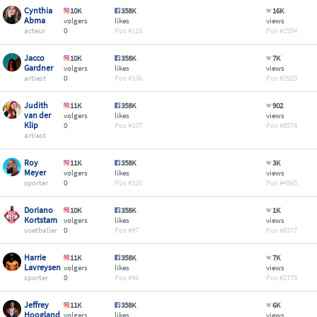
Cynthia
10K
358K
16K
Abma
volgers
likes
views
acteur
0
116
1554
Jacco
10K
358K
7K
Gardner
volgers
likes
views
artiest
0
106
2929
Judith
11K
358K
902
van der
volgers
likes
views
Klip
0
107
8974
artiest
Roy
11K
358K
3K
Meyer
volgers
likes
views
sporter
0
100
4565
Doriano
10K
358K
1K
Kortstam
volgers
likes
views
voetballer
0
97
8377
Harrie
11K
358K
7K
Lavreysen
volgers
likes
views
sporter
0
96
2779
Jeffrey
11K
358K
6K
Hoogland
volgers
likes
views