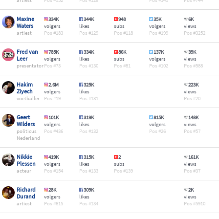
artiest
552
128
145
744
Maxine
334K
344K
948
35K
6K
Waters
volgers
likes
subs
volgers
views
artiest
183
129
118
199
3252
Fred van
785K
334K
86K
137K
39K
Leer
volgers
likes
subs
volgers
views
presentator
73
130
81
102
588
Hakim
2.6M
325K
223K
Ziyech
volgers
likes
views
voetballer
19
131
20
Geert
101K
319K
815K
148K
Wilders
volgers
likes
volgers
views
politicus
436
132
26
57
Nederland
Nikkie
419K
315K
2
161K
Plessen
volgers
likes
subs
views
acteur
154
133
139
37
Richard
28K
309K
2K
Durand
volgers
likes
views
artiest
815
134
5910