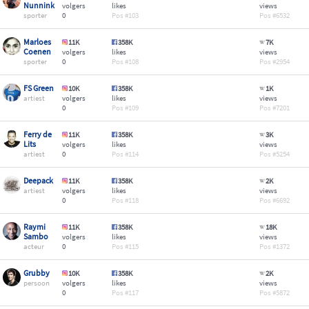
Nunnink
volgers
likes
views
sporter
0
103
6532
Marloes
11K
358K
7K
Coenen
volgers
likes
views
sporter
0
108
2954
FS Green
10K
358K
1K
artiest
volgers
likes
views
0
109
7201
Ferry de
11K
358K
3K
Lits
volgers
likes
views
artiest
0
114
5254
Deepack
11K
358K
2K
artiest
volgers
likes
views
0
118
6692
Raymi
11K
358K
18K
Sambo
volgers
likes
views
acteur
0
115
1372
Grubby
10K
358K
2K
persoon
volgers
likes
views
0
117
5872