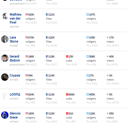
presentator
767
194
868
Mathieu
420K
121K
107K
van der
volgers
likes
volgers
Poel
153
195
123
sporter
Lara
673K
120K
109K
17K
Stone
volgers
likes
volgers
views
model
83
196
120
1471
Gerard
166K
118K
15K
568K
40K
Ekdom
volgers
likes
subs
volgers
views
presentator
312
197
104
39
576
Crypsis
54K
114K
27K
3K
artiest
volgers
likes
volgers
views
612
198
222
4544
LOOΠΔ
814K
113K
893K
405K
5K
artiest
volgers
likes
subs
volgers
views
67
199
25
47
3752
Glennis
160K
110K
61K
116K
65K
Grace
volgers
likes
subs
volgers
views
artiest
324
200
87
116
283