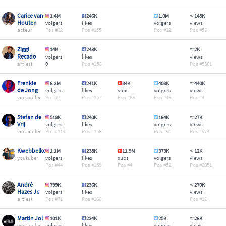
Carice van
1.4M
246K
1.0M
148K
Houten
volgers
likes
volgers
views
acteur
32
155
22
56
Ziggi
14K
243K
2K
Recado
volgers
likes
views
artiest
0
156
5861
Frenkie
6.2M
241K
84K
408K
440K
de Jong
volgers
likes
subs
volgers
views
voetballer
7
157
83
46
4
Stefan de
519K
240K
184K
27K
Vrij
volgers
likes
volgers
views
voetballer
113
158
90
924
Kwebbelkop
1.1M
238K
11.9M
373K
12K
youtuber
volgers
likes
subs
volgers
views
44
159
4
52
2051
André
799K
236K
270K
Hazes Jr.
volgers
likes
views
artiest
71
160
12
Martin Jol
101K
234K
25K
26K
voetballer
volgers
likes
volgers
views