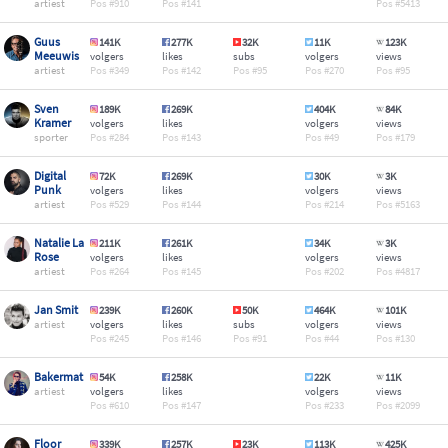
artiest
910
141
5413
Guus
141K
277K
32K
11K
123K
Meeuwis
volgers
likes
subs
volgers
views
artiest
349
142
95
270
95
Sven
189K
269K
404K
84K
Kramer
volgers
likes
volgers
views
sporter
284
143
49
179
Digital
72K
269K
30K
3K
Punk
volgers
likes
volgers
views
artiest
529
144
214
5163
Natalie La
211K
261K
34K
3K
Rose
volgers
likes
volgers
views
artiest
264
145
202
4817
Jan Smit
239K
260K
50K
464K
101K
artiest
volgers
likes
subs
volgers
views
245
146
91
44
130
Bakermat
54K
258K
22K
11K
artiest
volgers
likes
volgers
views
610
147
233
2099
Floor
339K
257K
23K
113K
425K