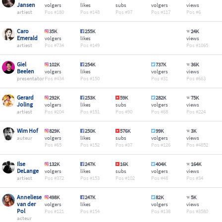
Jansen
volgers
likes
subs
volgers
views
artiest
180
148
97
117
6
Caro
35K
255K
24K
Emerald
volgers
likes
views
artiest
734
149
1065
Giel
102K
254K
737K
36K
Beelen
volgers
likes
volgers
views
presentator
434
150
31
663
Gerard
292K
253K
59K
282K
75K
Joling
volgers
likes
subs
volgers
views
artiest
204
151
90
68
224
Wim Hof
829K
250K
576K
99K
3K
auteur
volgers
likes
subs
volgers
views
65
152
37
126
4852
Ilse
132K
247K
16K
404K
164K
DeLange
volgers
likes
subs
volgers
views
artiest
372
153
102
48
34
Anneliese
498K
247K
82K
5K
van der
volgers
likes
volgers
views
Pol
121
154
138
3580
acteur