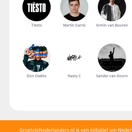
Tiësto
Martin Garrix
Armin van Buuren
Don Diablo
Nasty C
Sander van Doorn
GrootsteNederlanders.nl is een initiatief om Neder