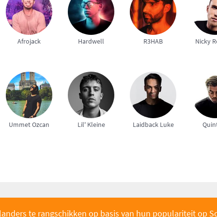
Afrojack
Hardwell
R3HAB
Nicky 
Ummet Ozcan
Lil' Kleine
Laidback Luke
Quin
landers te rangschikken op basis van hun populariteit op S