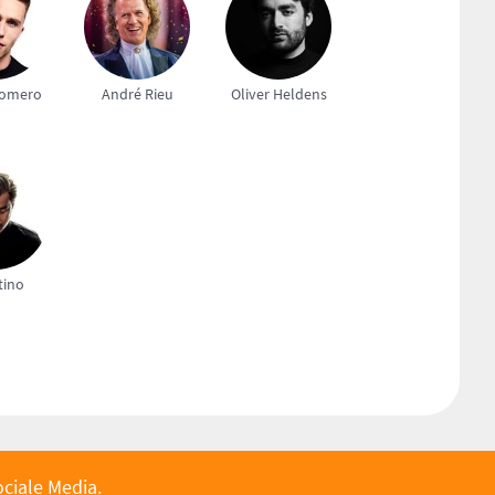
Romero
André Rieu
Oliver Heldens
tino
ociale Media.