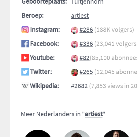
Geboorteplaats:
Tuitjenhorn
Beroep:
artiest
Instagram:
#286
(188K volgers)
Facebook:
#336
(23,041 volgers
Youtube:
#82
(85,100 abonnee
Twitter:
#265
(12,045 abonne
Wikipedia:
#2682
(7,853 views in 2
Meer Nederlanders in "
artiest
"