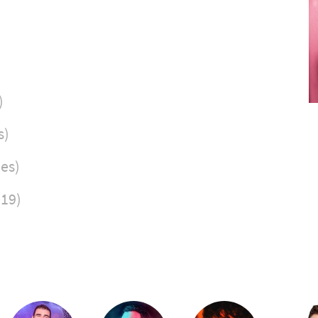
)
s)
es)
019)