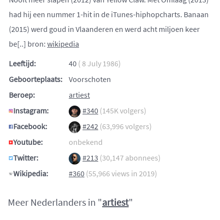
had hij een nummer 1-hit in de iTunes-hiphopcharts. Banaan
(2015) werd goud in Vlaanderen en werd acht miljoen keer
be[..] bron:
wikipedia
Leeftijd:
40
( 8 July 1986)
Geboorteplaats:
Voorschoten
Beroep:
artiest
Instagram:
#340
(145K volgers)
Facebook:
#242
(63,996 volgers)
Youtube:
onbekend
Twitter:
#213
(30,147 abonnees)
Wikipedia:
#360
(55,966 views in 2019)
Meer Nederlanders in "
artiest
"