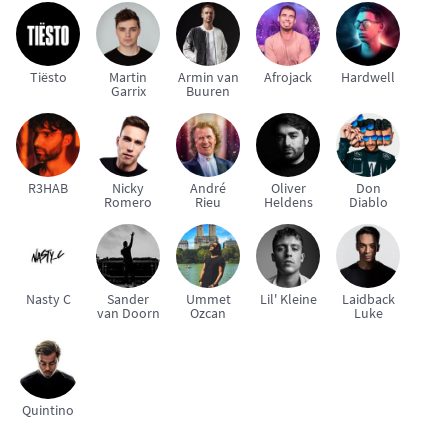
Tiësto
Martin
Armin van
Afrojack
Hardwell
Garrix
Buuren
R3HAB
Nicky
André
Oliver
Don
Romero
Rieu
Heldens
Diablo
Nasty C
Sander
Ummet
Lil' Kleine
Laidback
van Doorn
Ozcan
Luke
Quintino