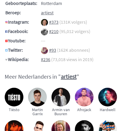
Geboorteplaats:
Rotterdam
Beroep:
artiest
Instagram:
#373
(131K volgers)
Facebook:
#210
(95,012 volgers)
Youtube:
---
Twitter:
#93
(162K abonnees)
Wikipedia:
#236
(73,018 views in 2019)
Meer Nederlanders in "
artiest
"
Tiësto
Martin
Armin van
Afrojack
Hardwell
Garrix
Buuren