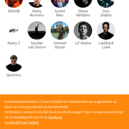
R3HAB
Nicky
André
Oliver
Don
Romero
Rieu
Heldens
Diablo
Nasty C
Sander
Ummet
Lil' Kleine
Laidback
van Doorn
Ozcan
Luke
Quintino
GrootsteNederlanders.nl is een initiatief om Nederlanders te rangschikken op
basis van hun populariteit op Sociale Media.
Ontbreekt er iemand in de lijst die ik toe moet voegen? Stuur me dan een berichtje
op pimroe
s@gmail.com of op
facebook
.
Cookie & Privacy beleid