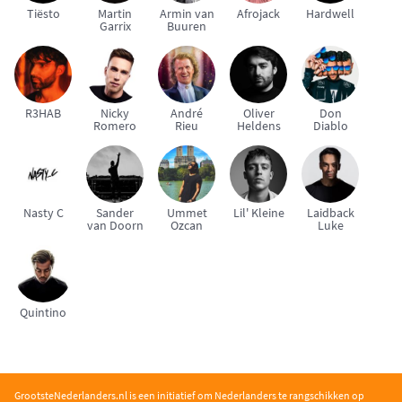
Tiësto
Martin
Armin van
Afrojack
Hardwell
Garrix
Buuren
R3HAB
Nicky
André
Oliver
Don
Romero
Rieu
Heldens
Diablo
Nasty C
Sander
Ummet
Lil' Kleine
Laidback
van Doorn
Ozcan
Luke
Quintino
GrootsteNederlanders.nl is een initiatief om Nederlanders te rangschikken op