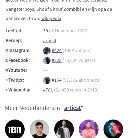
Gangsterboys, Shouf Shouf Zombibi en Mijn opa de
bankrover. bron:
wikipedia
Leeftijd:
39
( 2 November 1986)
Beroep:
artiest
Instagram:
#424
(105K volgers)
Facebook:
#225
(78,820 volgers)
Youtube:
---
Twitter:
#164
(57,892 abonnees)
Wikipedia:
#781
(31,450 views in 2019)
Meer Nederlanders in "
artiest
"