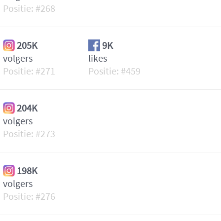
268
205K
9K
volgers
likes
271
459
204K
volgers
273
198K
volgers
276