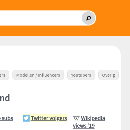
ers
Modellen / Influencers
Youtubers
Overig
and
 subs
Twitter volgers
Wikipedia
views '19