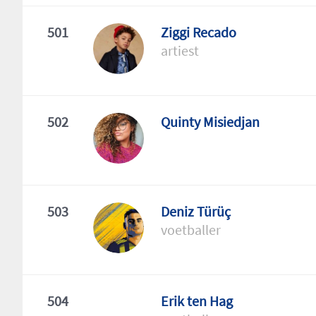
501
Ziggi Recado
artiest
502
Quinty Misiedjan
503
Deniz Türüç
voetballer
504
Erik ten Hag