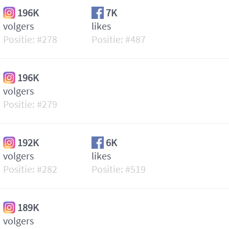
196K
7K
volgers
likes
278
487
196K
volgers
279
192K
6K
volgers
likes
282
519
189K
volgers