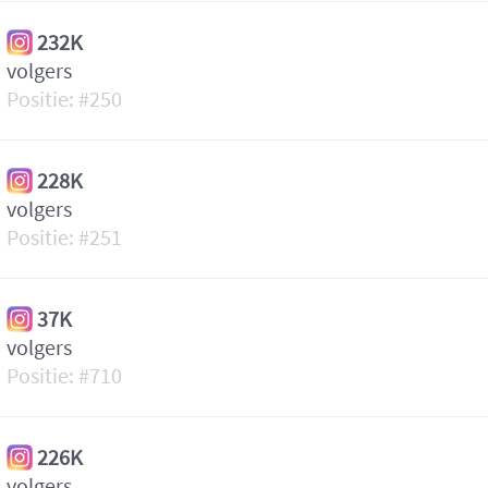
232K
volgers
250
228K
volgers
251
37K
volgers
710
226K
volgers