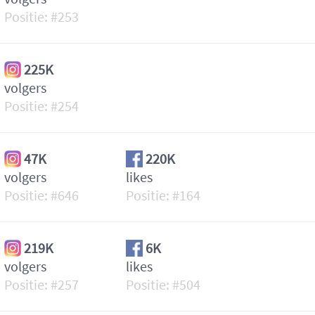
253
225K
volgers
254
47K
220K
volgers
likes
646
164
219K
6K
volgers
likes
257
504