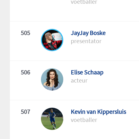
voetballer
505
JayJay Boske
presentator
506
Elise Schaap
acteur
507
Kevin van Kippersluis
voetballer