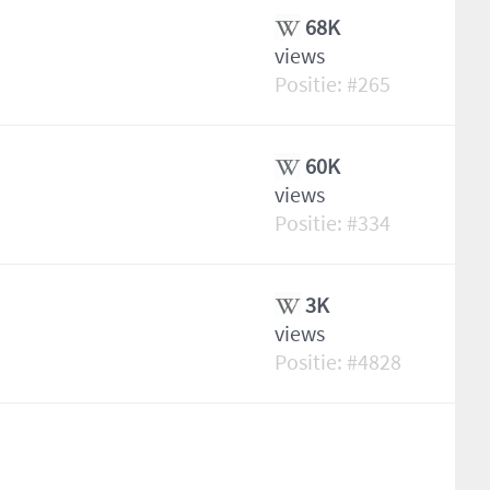
68K
views
265
60K
views
334
3K
views
4828