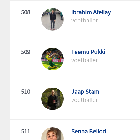
508
Ibrahim Afellay
voetballer
509
Teemu Pukki
voetballer
510
Jaap Stam
voetballer
511
Senna Bellod