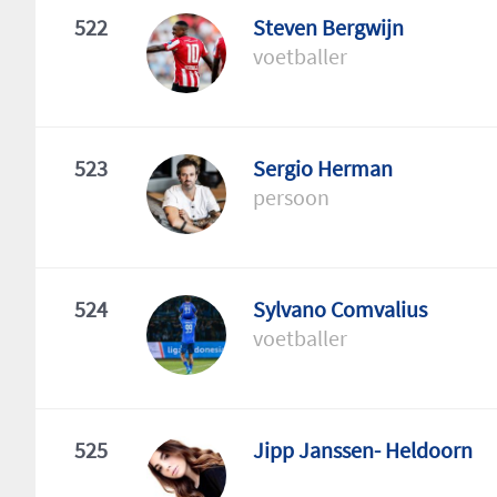
522
Steven Bergwijn
voetballer
523
Sergio Herman
persoon
524
Sylvano Comvalius
voetballer
525
Jipp Janssen- Heldoorn