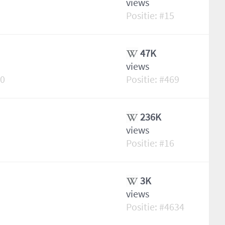
views
15
47K
views
30
469
236K
views
16
3K
views
4634