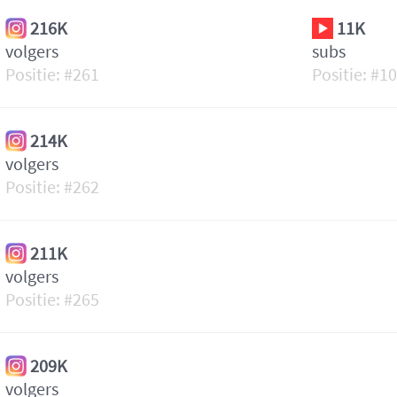
216K
11K
volgers
subs
261
1
214K
volgers
262
211K
volgers
265
209K
volgers