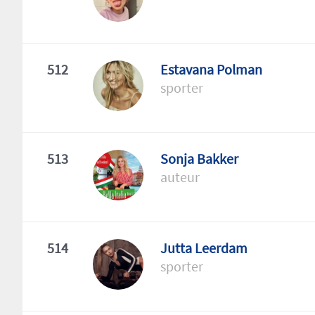
512
Estavana Polman
sporter
513
Sonja Bakker
auteur
514
Jutta Leerdam
sporter