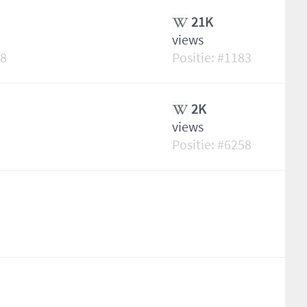
21K
views
08
1183
2K
views
6258