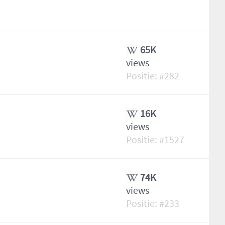
65K
views
282
16K
views
1527
74K
views
233