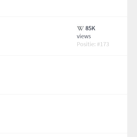
85K
views
173