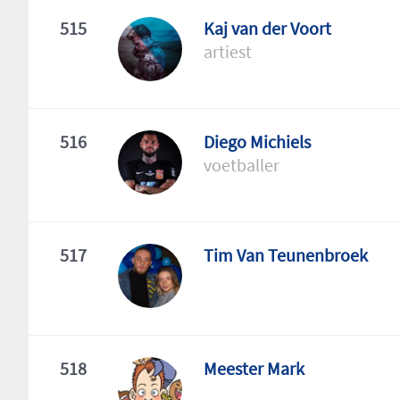
515
Kaj van der Voort
artiest
516
Diego Michiels
voetballer
517
Tim Van Teunenbroek
518
Meester Mark