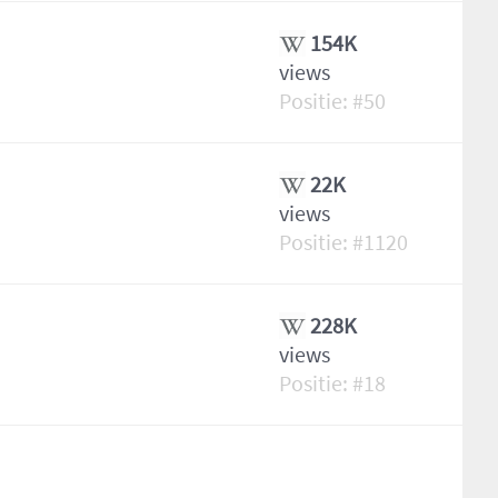
154K
views
50
22K
views
1120
228K
views
18