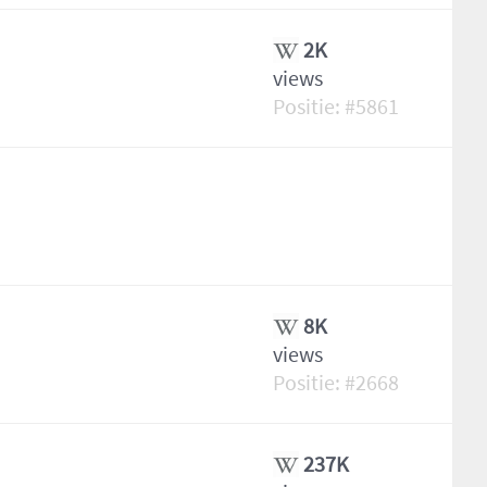
2K
views
5861
8K
views
2668
237K