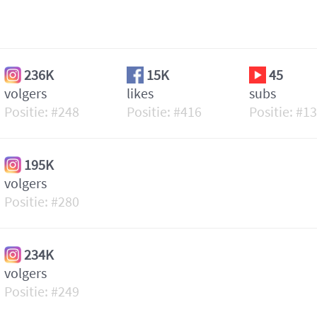
236K
15K
45
volgers
likes
subs
248
416
1
195K
volgers
280
234K
volgers
249