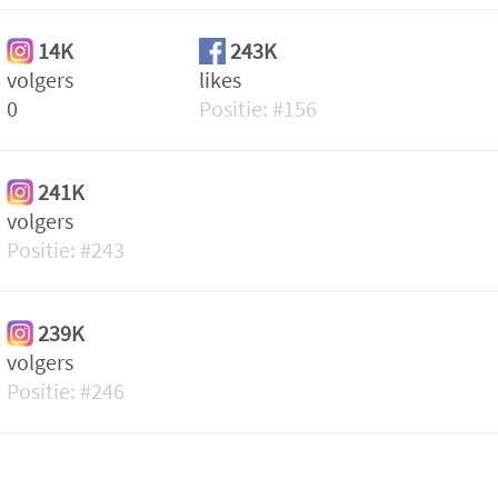
14K
243K
volgers
likes
0
156
241K
volgers
243
239K
volgers
246